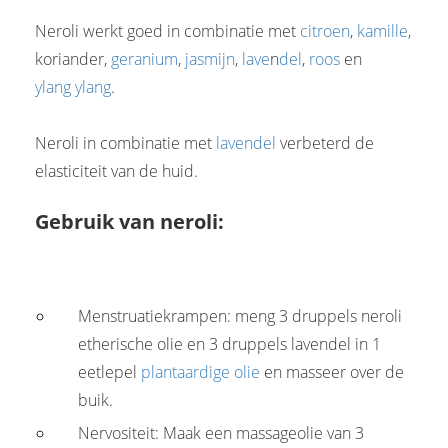
Neroli werkt goed in combinatie met
citroen
,
kamille
,
koriander,
geranium
,
jasmijn
,
lave
n
del
,
roos
en
ylang ylang
.
Neroli in combinatie met
lavendel
verbeterd de
elasticiteit van de huid.
Gebruik van neroli:
Menstruatiekrampen: meng 3 druppels neroli
etherische olie en 3 druppels lavendel in 1
eetlepel
plantaardige olie
en masseer over de
buik.
Nervositeit: Maak een massageolie van 3