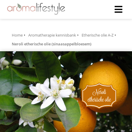
Home
Aromatherapie kennisbank
Etherische olie A-Z
Neroli etherische olie (sinaasappelbloesem)