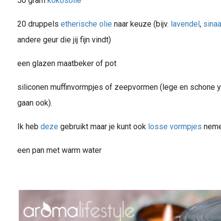
50 gram
kokosolie
20 druppels
etherische olie
naar keuze (bijv.
lavendel
,
sina
andere geur die jij fijn vindt)
een glazen maatbeker of pot
siliconen muffinvormpjes of zeepvormen (lege en schone y
gaan ook).
Ik heb
deze
gebruikt maar je kunt ook
losse vormpjes
neme
een pan met warm water