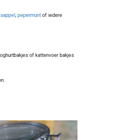
asappel
,
pepermunt
of iedere
oghurtbakjes of kattenvoer bakjes
n.