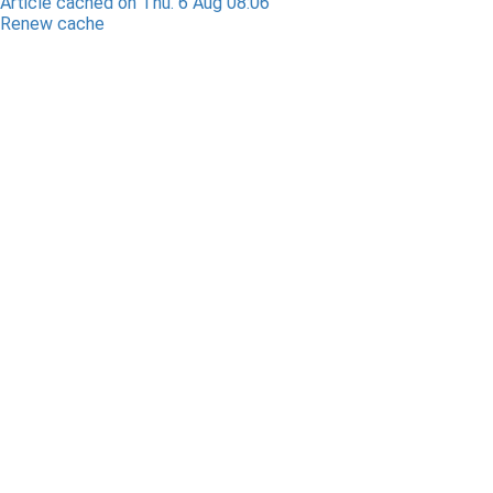
Article cached on Thu. 6 Aug 08:06
Renew cache