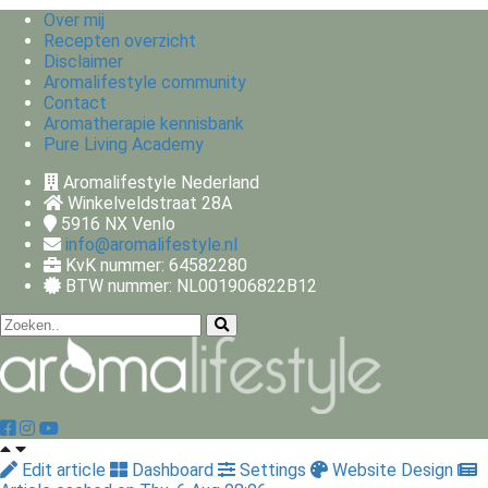
Over mij
Recepten overzicht
Disclaimer
Aromalifestyle community
Contact
Aromatherapie kennisbank
Pure Living Academy
Aromalifestyle Nederland
Winkelveldstraat 28A
5916 NX
Venlo
info@aromalifestyle.nl
KvK nummer: 64582280
BTW nummer: NL001906822B12
Edit article
Dashboard
Settings
Website Design