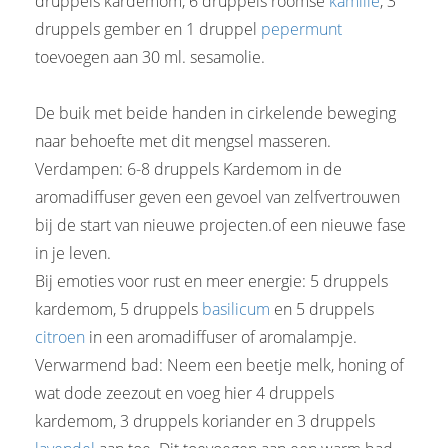
druppels kardemom, 6 druppels roomse
kamille
, 3
druppels gember en 1 druppel
pepermunt
toevoegen aan 30 ml. sesamolie.
De buik met beide handen in cirkelende beweging
naar behoefte met dit mengsel masseren.
Verdampen: 6-8 druppels Kardemom in de
aromadiffuser geven een gevoel van zelfvertrouwen
bij de start van nieuwe projecten.of een nieuwe fase
in je leven.
Bij emoties voor rust en meer energie: 5 druppels
kardemom, 5 druppels
basilicum
en 5 druppels
citroen
in een aromadiffuser of aromalampje.
Verwarmend bad: Neem een beetje melk, honing of
wat dode zeezout en voeg hier 4 druppels
kardemom, 3 druppels koriander en 3 druppels