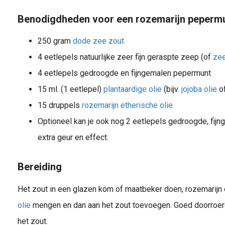
Benodigdheden voor een rozemarijn peperm
250 gram
dode zee zout
4 eetlepels natuurlijke zeer fijn geraspte zeep (of
ze
4 eetlepels gedroogde en fijngemalen pepermunt
15 ml. (1 eetlepel)
plantaardige olie
(bijv.
jojoba olie
o
15 druppels
rozemarijn etherische olie
Optioneel kan je ook nog 2 eetlepels gedroogde, fij
extra geur en effect.
Bereiding
Het zout in een glazen kom of maatbeker doen, rozemarijn 
olie
mengen en dan aan het zout toevoegen. Goed doorroere
het zout.