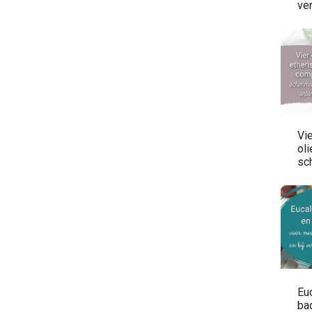
ver
Vi
oli
sc
on
Eu
bad