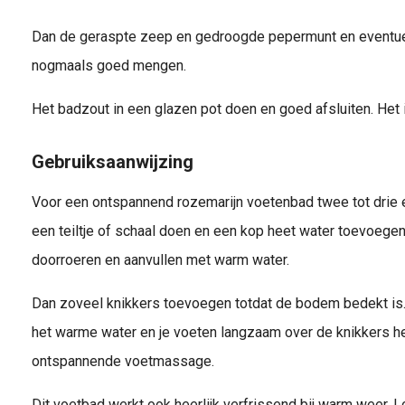
Dan de geraspte zeep en gedroogde pepermunt en eventue
nogmaals goed mengen.
Het badzout in een glazen pot doen en goed afsluiten. Het 
Gebruiksaanwijzing
Voor een ontspannend rozemarijn voetenbad twee tot drie 
een teiltje of schaal doen en een kop heet water toevoege
doorroeren en aanvullen met warm water.
Dan zoveel knikkers toevoegen totdat de bodem bedekt is.
het warme water en je voeten langzaam over de knikkers h
ontspannende voetmassage.
Dit voetbad werkt ook heerlijk verfrissend bij warm weer. 