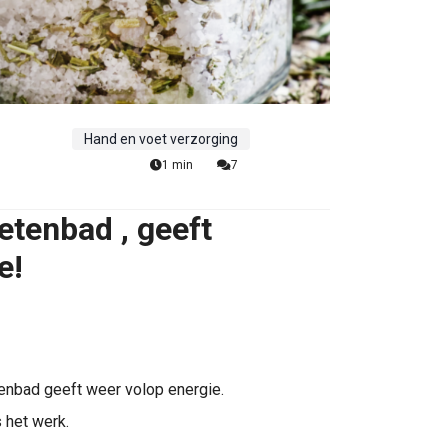
Hand en voet verzorging
1 min
7
tenbad , geeft
e!
nbad geeft weer volop energie.
s het werk.