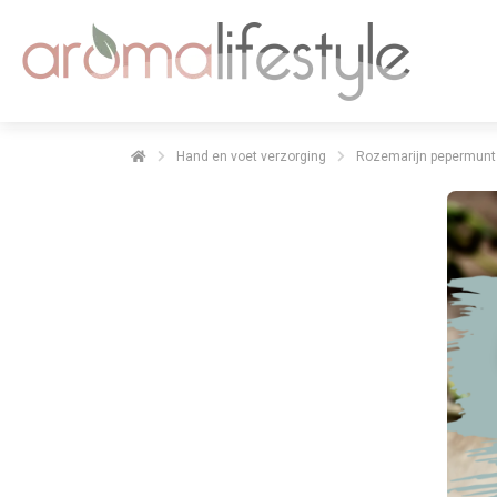
Hand en voet verzorging
Rozemarijn pepermunt v