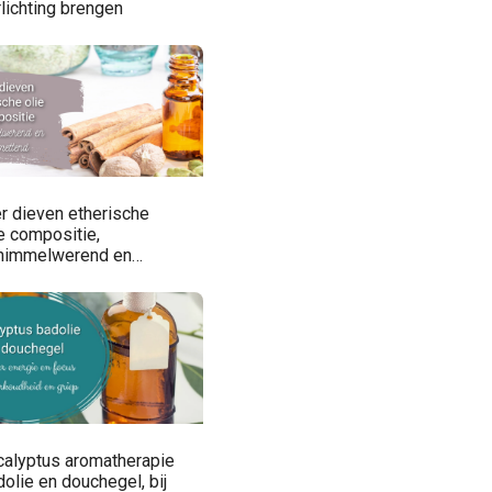
lichting brengen
er dieven etherische
e compositie,
himmelwerend en
tsmettend
calyptus aromatherapie
olie en douchegel, bij