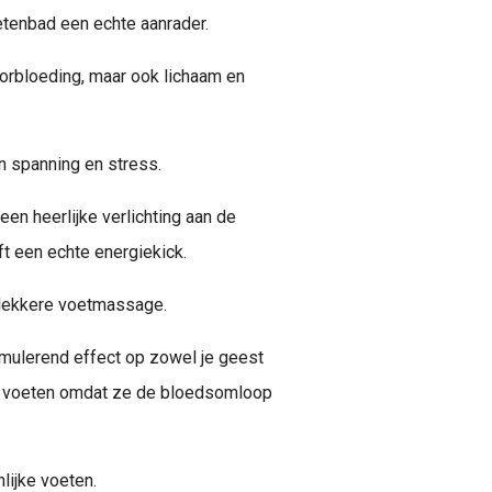
etenbad een echte aanrader.
oorbloeding, maar ook lichaam en
n spanning en stress.
en heerlijke verlichting aan de
ft een echte energiekick.
 lekkere voetmassage.
imulerend effect op zowel je geest
ude voeten omdat ze de bloedsomloop
nlijke voeten.