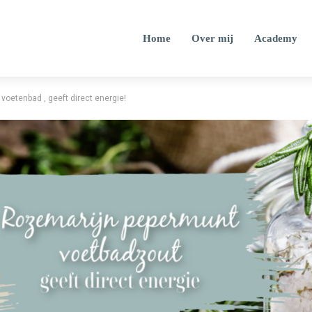
Home
Over mij
Academy
oetenbad , geeft direct energie!