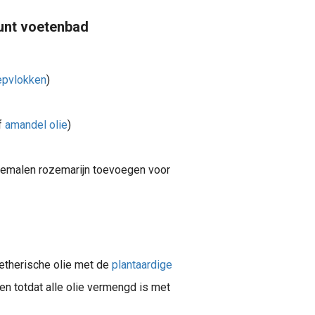
unt voetenbad
epvlokken
)
f
amandel olie
)
ngemalen rozemarijn toevoegen voor
etherische olie met de
plantaardige
n totdat alle olie vermengd is met